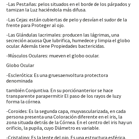
-Las Pestañas: pelos situados en el borde de los párpados y
tamizan la Luz haciéndola más difusa.
-Las Cejas: están cubiertas de pelo y desvían el sudor de la
frente para Proteger al ojo.
-Las Glándulas lacrimales: producen las lágrimas, una
secreción acuosa Que lubrifica, humedece y limpia el globo
ocular. Además tiene Propiedades bactericidas.
-Músculos Oculares: mueven el globo ocular.
Globo Ocular
-Esclerótica: Es una gruesaenvoltura protectora
denominada
también Conjuntiva. En su porciónanterior se hace
transparente parapermitir El paso de los rayos de luzy
forma la córnea.
-Coroides: Es la segunda capa, muyvascularizada, en cada
persona presenta una Coloración diferente en el iris, la
zona situada detrás de la Córnea. En el centro del iris hay un
orificio, la pupila, cuyo Diámetro es variable.
-Cristalino: Es la lente del ojo. Es una estructura esférica,