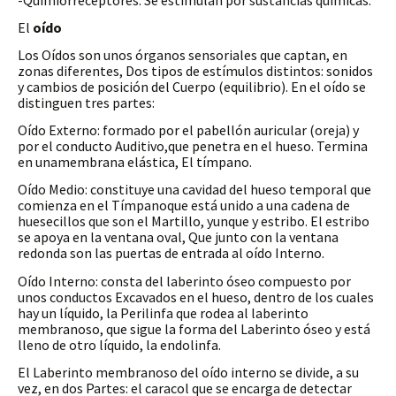
El
oído
Los Oídos son unos órganos sensoriales que captan, en
zonas diferentes, Dos tipos de estímulos distintos: sonidos
y cambios de posición del Cuerpo (equilibrio). En el oído se
distinguen tres partes:
Oído Externo: formado por el pabellón auricular (oreja) y
por el conducto Auditivo,que penetra en el hueso. Termina
en unamembrana elástica, El tímpano.
Oído Medio: constituye una cavidad del hueso temporal que
comienza en el Tímpanoque está unido a una cadena de
huesecillos que son el Martillo, yunque y estribo. El estribo
se apoya en la ventana oval, Que junto con la ventana
redonda son las puertas de entrada al oído Interno.
Oído Interno: consta del laberinto óseo compuesto por
unos conductos Excavados en el hueso, dentro de los cuales
hay un líquido, la Perilinfa que rodea al laberinto
membranoso, que sigue la forma del Laberinto óseo y está
lleno de otro líquido, la endolinfa.
El Laberinto membranoso del oído interno se divide, a su
vez, en dos Partes: el caracol que se encarga de detectar