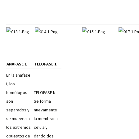
ANAFASE 1
TELOFASE 1
En la anafase
I, los
homólogos
TELOFASE I:
son
Se forma
separados y
nuevamente
se mueven a
la membrana
los extremos
celular,
opuestos de
dando dos