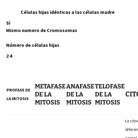
Células hijas idénticas a las células madre
Sí
Mismo numero de Cromosomas
Número de células hijas
2 4
METAFASE
ANAFASE
TELOFASE
PROFASE DE
CIT
DE LA
DE LA
DE LA
LA MITOSIS
MITOSIS
MITOSIS
MITOSIS
La cito
diferen
animal 