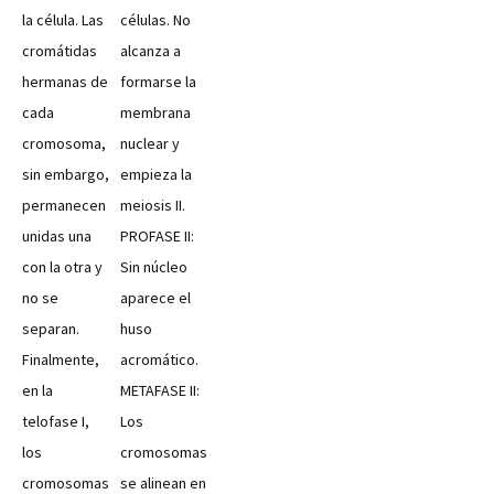
la célula. Las
células. No
cromátidas
alcanza a
hermanas de
formarse la
cada
membrana
cromosoma,
nuclear y
sin embargo,
empieza la
permanecen
meiosis II.
unidas una
PROFASE II:
con la otra y
Sin núcleo
no se
aparece el
separan.
huso
Finalmente,
acromático.
en la
METAFASE II:
telofase I,
Los
los
cromosomas
cromosomas
se alinean en