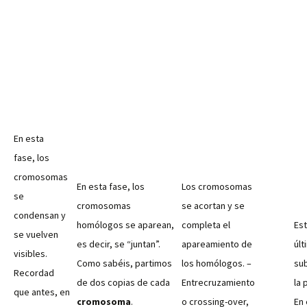
En esta
fase, los
cromosomas
En esta fase, los
Los cromosomas
se
cromosomas
se acortan y se
condensan y
homólogos se aparean,
completa el
Est
se vuelven
es decir, se “juntan”.
apareamiento de
últ
visibles.
Como sabéis, partimos
los homólogos. –
su
Recordad
de dos copias de cada
Entrecruzamiento
la 
que antes, en
cromosoma
.
o crossing-over,
En 