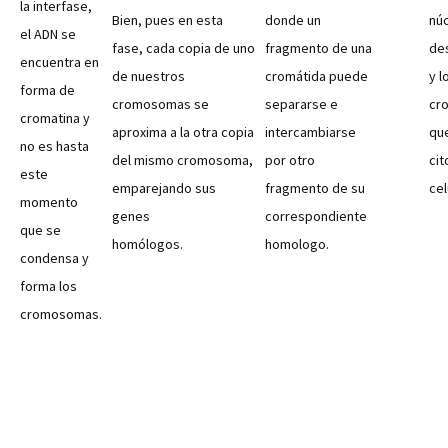
la interfase,
Bien, pues en esta
donde un
nú
el ADN se
fase, cada copia de uno
fragmento de una
de
encuentra en
de nuestros
cromátida puede
y l
forma de
cromosomas se
separarse e
cr
cromatina y
aproxima a la otra copia
intercambiarse
qu
no es hasta
del mismo cromosoma,
por otro
ci
este
emparejando sus
fragmento de su
cel
momento
genes
correspondiente
que se
homólogos.
homologo.
condensa y
forma los
cromosomas.