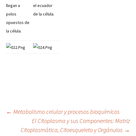
llegan a
el ecuador
polos
de la célula.
opuestos de
la célula.
Navegación
←
Metabolismo celular y procesos bioquímicos
El Citoplasma y sus Componentes: Matriz
Citoplasmática, Citoesqueleto y Orgánulos
→
de