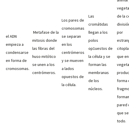
vegetal
Las
de la c
Los pares de
cromátidas
divisi
cromosomas
Metafase de la
llegan a los
por
el ADN
se separan
mitosis donde
polos
estran
empieza a
en los
las fibras del
op1uestos de
citopl
condensarse
centrómeros
huso mitótico
la célula y se
que en 
en forma de
y se mueven
se unen a los
forman las
vegetal
cromosomas.
a lados
centrómeros.
membranas
produc
opuestos de
de los
forma 
la célula.
núcleos.
fragmo
forman
pared 
que se
todo.