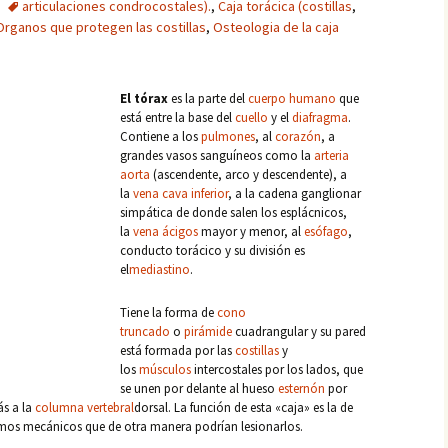
articulaciones condrocostales).
,
Caja torácica (costillas
,
Organos que protegen las costillas
,
Osteologia de la caja
El
tórax
es la parte del
cuerpo
humano
que
está entre la base del
cuello
y el
diafragma
.
Contiene a los
pulmones
, al
corazón
, a
grandes vasos sanguíneos como la
arteria
aorta
(ascendente, arco y descendente), a
la
vena cava inferior
, a la cadena ganglionar
simpática de donde salen los esplácnicos,
la
vena
ácigos
mayor y menor, al
esófago
,
conducto torácico y su división es
el
mediastino
.
Tiene la forma de
cono
truncado
o
pirámide
cuadrangular y su pared
está formada
por las
costillas
y
los
músculos
intercostales por los lados, que
se unen por delante al hueso
esternón
por
ás a la
columna vertebral
dorsal. La función de esta «caja» es la de
smos mecánicos que de otra manera podrían lesionarlos.