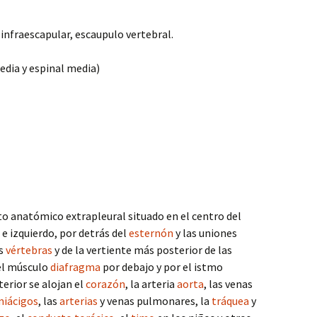
 infraescapular, escaupulo vertebral.
edia y espinal media)
 anatómico extrapleural situado en el centro del
e izquierdo, por detrás del
esternón
y las uniones
as
vértebras
y de la vertiente más posterior de las
 el músculo
diafragma
por debajo y por el istmo
terior se alojan el
corazón
, la arteria
aorta
, las venas
iácigos
, las
arterias
y venas pulmonares, la
tráquea
y