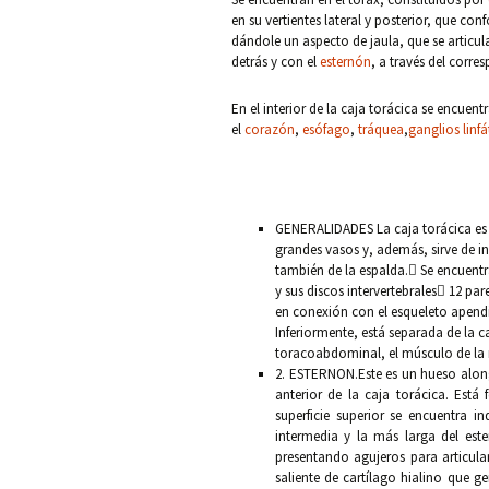
en su vertientes lateral y posterior, que co
dándole un aspecto de jaula, que se articu
detrás y con el
esternón
, a través del corre
En el interior de la caja torácica se encuent
el
corazón
,
esófago
,
tráquea
,
ganglios linfá
GENERALIDADES La caja torácica es 
grandes vasos y, además, sirve de i
también de la espalda. Se encuentr
y sus discos intervertebrales 12 par
en conexión con el esqueleto apendicu
Inferiormente, está separada de la
toracoabdominal, el músculo de la re
2. ESTERNON.Este es un hueso along
anterior de la caja torácica. Est
superficie superior se encuentra i
intermedia y la más larga del est
presentando agujeros para articulars
saliente de cartílago hialino que g