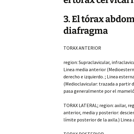
el tórax cervical
3. El tórax abdom
diafragma
TORAX ANTERIOR
region: Supraclavicular, infraclavic
Linea media anterior (Medioestern
derecho e izquierdo. ; Linea estern
(Medioclavicular: trazada a partir 
pasa generalmente por el mamelón
TORAX LATERAL; region: axilar, regio
anterior, media y posterior: descie
límite posterior de la axila.) Linea