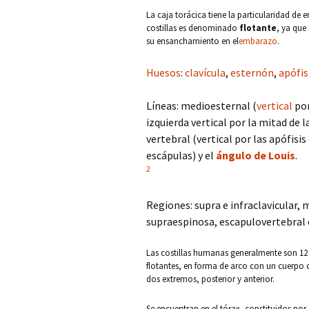
La caja torácica tiene la particularidad de 
costillas es denominado
flotante
, ya que 
su ensanchamiento en el
embarazo
.
Huesos
:
clavícula
,
esternón
,
apófis
Líneas: medioesternal (
vertical
por
izquierda vertical por la mitad de l
vertebral (vertical por las apófisis
escápulas) y el
ángulo de Louis
.
2
Regiones: supra e infraclavicular, m
supraespinosa, escapulovertebral e
Las costillas humanas generalmente son 12 a 
flotantes, en forma de arco con un cuerpo co
dos extremos, posterior y anterior.
Se encuentran en el tórax, constituidos por