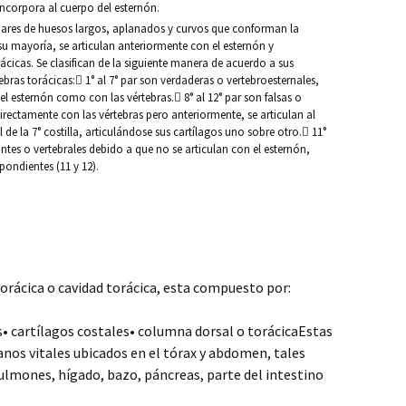
incorpora al cuerpo del esternón.
 pares de huesos largos, aplanados y curvos que conforman la
su mayoría, se articulan anteriormente con el esternón y
ácicas. Se clasifican de la siguiente manera de acuerdo a sus
ebras torácicas: 1° al 7° par son verdaderas o vertebroesternales,
el esternón como con las vértebras. 8° al 12° par son falsas o
directamente con las vértebras pero anteriormente, se articulan al
l de la 7° costilla, articulándose sus cartílagos uno sobre otro. 11°
antes o vertebrales debido a que no se articulan con el esternón,
pondientes (11 y 12).
orácica o cavidad torácica, esta compuesto por:
as• cartílagos costales• columna dorsal o torácicaEstas
nos vitales ubicados en el tórax y abdomen, tales
ulmones, hígado, bazo, páncreas, parte del intestino