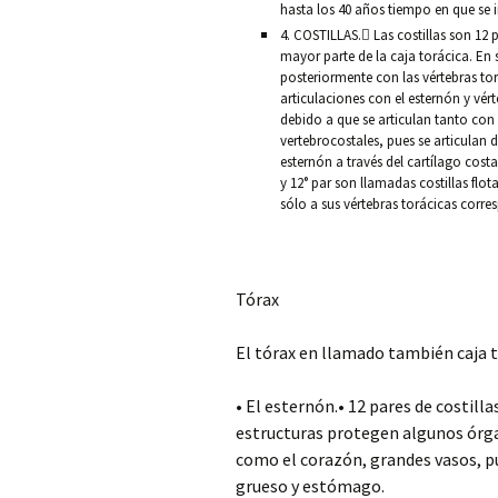
hasta los 40 años tiempo en que se 
4. COSTILLAS. Las costillas son 12
mayor parte de la caja torácica. En 
posteriormente con las vértebras tor
articulaciones con el esternón y vért
debido a que se articulan tanto con 
vertebrocostales, pues se articulan 
esternón a través del cartílago costa
y 12° par son llamadas costillas flot
sólo a sus vértebras torácicas corres
Tórax
El tórax en llamado también caja t
• El esternón.• 12 pares de costill
estructuras protegen algunos órga
como el corazón, grandes vasos, p
grueso y estómago.