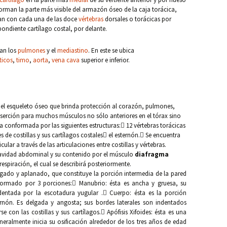
nforman la parte más visible del armazón óseo de la caja torácica,
lan con cada una de las doce
vértebras
dorsales o torácicas por
spondiente cartílago costal, por delante.
ran los
pulmones
y el
mediastino
. En este se ubica
ticos
,
timo
,
aorta
,
vena cava
superior e inferior.
el esqueleto óseo que brinda protección al corazón, pulmones,
nserción para muchos músculos no sólo anteriores en el tórax sino
a conformada por las siguientes estructuras: 12 vértebras torácicas
es de costillas y sus cartílagos costales el esternón. Se encuentra
lar a través de las articulaciones entre costillas y vértebras.
 cavidad abdominal y su contenido por el músculo
diafragma
spiración, el cual se describirá posteriormente.
ado y aplanado, que constituye la porción intermedia de la pared
á formado por 3 porciones: Manubrio: ésta es ancha y gruesa, su
ndentada por la escotadura yugular . Cuerpo: ésta es la porción
ernón. Es delgada y angosta; sus bordes laterales son indentados
e con las costillas y sus cartílagos. Apófisis Xifoides: ésta es una
eneralmente inicia su osificación alrededor de los tres años de edad