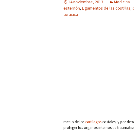
14 noviembre, 2013
Medicina
esternón
,
Ligamentos de las costillas
,
toracica
medio de los
cartílagos
costales, y por detr
proteger los órganos internos de traumati