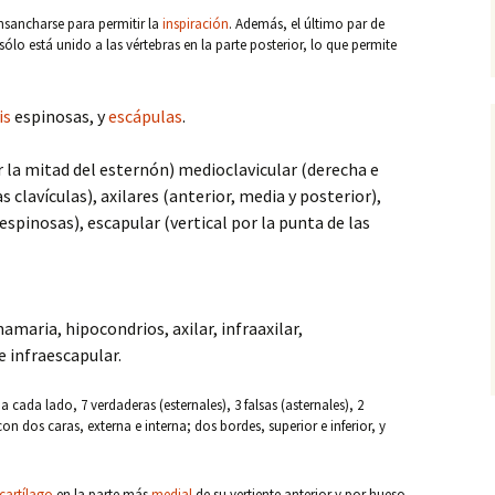
ensancharse para permitir la
inspiración
. Además, el último par de
sólo está unido a las vértebras en la parte posterior, lo que permite
is
espinosas, y
escápulas
.
 la mitad del esternón) medioclavicular (derecha e
as clavículas), axilares (anterior, media y posterior),
 espinosas), escapular (vertical por la punta de las
amaria, hipocondrios, axilar, infraaxilar,
 infraescapular.
cada lado, 7 verdaderas (esternales), 3 falsas (asternales), 2
n dos caras, externa e interna; dos bordes, superior e inferior, y
cartílago
en la parte más
medial
de su vertiente anterior y por hueso