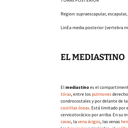
TORAX POSTERIOR
Region: supraescapular, escapular,
LinEa media posterior (vertebra m
EL MEDIASTINO
El
mediastino
es el compartimento
tórax
, entre los
pulmones
derecho 
condrocostales y por delante de l
costillas óseas
. Está limitado por
cervicotorácico por arriba. En su in
cavas
, la
vena
ácigos
, las venas
hem