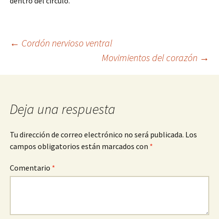
dentro del círculo.
Navegación
←
Cordón nervioso ventral
Movimientos del corazón
→
de
entradas
Deja una respuesta
Tu dirección de correo electrónico no será publicada.
Los
campos obligatorios están marcados con
*
Comentario
*