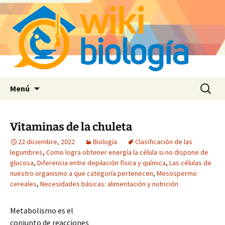
Saltar
Buscar:
Menú
al
contenido
Vitaminas de la chuleta
22 diciembre, 2022
Biología
Clasificación de las
legumbres
,
Como logra obtener energía la célula si no dispone de
glucosa
,
Diferencia entre depilación física y química
,
Las células de
nuestro organismo a que categoría pertenecen
,
Mesospermo
cereales
,
Necesidades básicas: alimentación y nutrición
Metabolismo es el
conjunto de reacciones