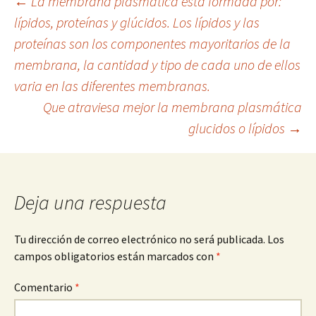
Navegación
←
La membrana plasmática esta formada por:
lípidos, proteínas y glúcidos. Los lípidos y las
proteínas son los componentes mayoritarios de la
de
membrana, la cantidad y tipo de cada uno de ellos
varia en las diferentes membranas.
entradas
Que atraviesa mejor la membrana plasmática
glucidos o lípidos
→
Deja una respuesta
Tu dirección de correo electrónico no será publicada.
Los
campos obligatorios están marcados con
*
Comentario
*