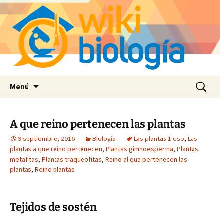
Saltar
Buscar:
Menú
al
contenido
A que reino pertenecen las plantas
9 septiembre, 2016
Biología
Las plantas 1 eso
,
Las
plantas a que reino pertenecen
,
Plantas gimnoesperma
,
Plantas
metafitas
,
Plantas traqueofitas
,
Reino al que pertenecen las
plantas
,
Reino plantas
Tejidos de sostén