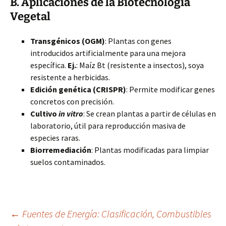
B. Aplicaciones de la Biotecnología
Vegetal
Transgénicos (OGM)
: Plantas con genes
introducidos artificialmente para una mejora
específica.
Ej.
: Maíz Bt (resistente a insectos), soya
resistente a herbicidas.
Edición genética (CRISPR)
: Permite modificar genes
concretos con precisión.
Cultivo
in vitro
: Se crean plantas a partir de células en
laboratorio, útil para reproducción masiva de
especies raras.
Biorremediación
: Plantas modificadas para limpiar
suelos contaminados.
Navegación
←
Fuentes de Energía: Clasificación, Combustibles