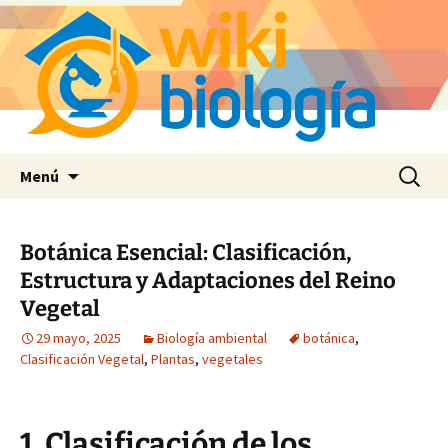
Saltar
Buscar:
Menú
al
contenido
Botánica Esencial: Clasificación,
Estructura y Adaptaciones del Reino
Vegetal
29 mayo, 2025
Biología ambiental
botánica
,
Clasificación Vegetal
,
Plantas
,
vegetales
1. Clasificación de los