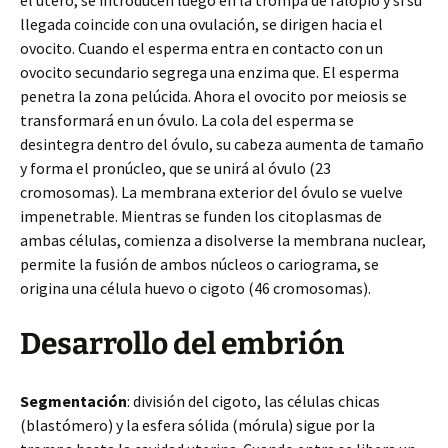
el útero, se introducen luego en la trompa de falopio y si su
llegada coincide con una ovulación, se dirigen hacia el
ovocito. Cuando el esperma entra en contacto con un
ovocito secundario segrega una enzima que. El esperma
penetra la zona pelúcida. Ahora el ovocito por meiosis se
transformará en un óvulo. La cola del esperma se
desintegra dentro del óvulo, su cabeza aumenta de tamaño
y forma el pronúcleo, que se unirá al óvulo (23
cromosomas). La membrana exterior del óvulo se vuelve
impenetrable. Mientras se funden los citoplasmas de
ambas células, comienza a disolverse la membrana nuclear,
permite la fusión de ambos núcleos o cariograma, se
origina una célula huevo o cigoto (46 cromosomas).
Desarrollo del embrión
Segmentación
: división del cigoto, las células chicas
(blastómero) y la esfera sólida (mórula) sigue por la