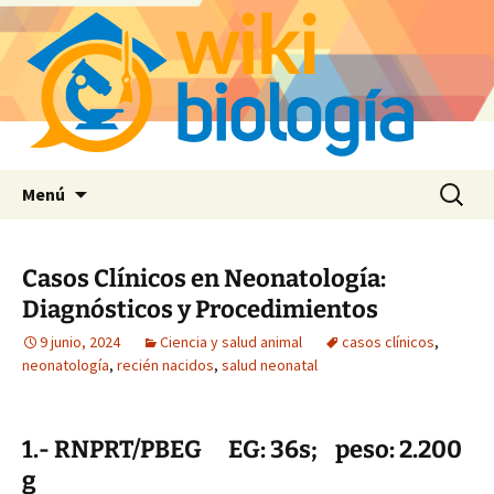
Saltar
Buscar:
Menú
al
contenido
Casos Clínicos en Neonatología:
Diagnósticos y Procedimientos
9 junio, 2024
Ciencia y salud animal
casos clínicos
,
neonatología
,
recién nacidos
,
salud neonatal
1.- RNPRT/PBEG EG: 36s; peso: 2.200
g