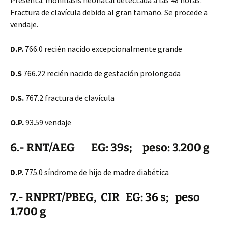
Presenta: moniliasis neonatal detectada a las 48 horas.
Fractura de clavícula debido al gran tamaño. Se procede a
vendaje.
D.P.
766.0 recién nacido excepcionalmente grande
D.S
766.22 recién nacido de gestación prolongada
D.S.
767.2 fractura de clavícula
O.P.
93.59 vendaje
6.- RNT/AEG EG: 39s; peso: 3.200 g
D.P.
775.0 síndrome de hijo de madre diabética
7.- RNPRT/PBEG, CIR EG: 36 s; peso
1.700 g