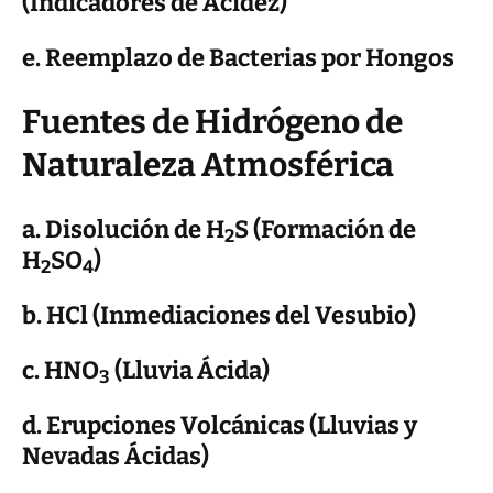
(Indicadores de Acidez)
e. Reemplazo de Bacterias por Hongos
Fuentes de Hidrógeno de
Naturaleza Atmosférica
a. Disolución de H
S (Formación de
2
H
SO
)
2
4
b. HCl (Inmediaciones del Vesubio)
c. HNO
(Lluvia Ácida)
3
d. Erupciones Volcánicas (Lluvias y
Nevadas Ácidas)