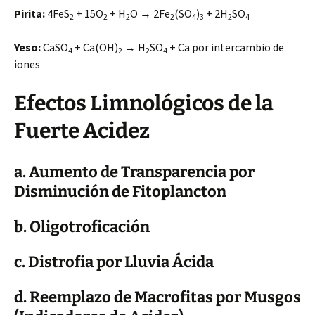
Pirita:
4FeS
+ 15O
+ H
O → 2Fe
(SO
)
+ 2H
SO
2
2
2
2
4
3
2
4
Yeso:
CaSO
+ Ca(OH)
→ H
SO
+ Ca por intercambio de
4
2
2
4
iones
Efectos Limnológicos de la
Fuerte Acidez
a. Aumento de Transparencia por
Disminución de Fitoplancton
b. Oligotroficación
c. Distrofia por Lluvia Ácida
d. Reemplazo de Macrofitas por Musgos