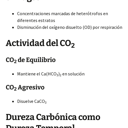
Concentraciones marcadas de heterótrofos en
diferentes estratos
Disminución del oxígeno disuelto (OD) por respiración
Actividad del CO
2
CO
de Equilibrio
2
Mantiene el Ca(HCO
)
en solución
3
2
CO
Agresivo
2
Disuelve CaCO
3
Dureza Carbónica como