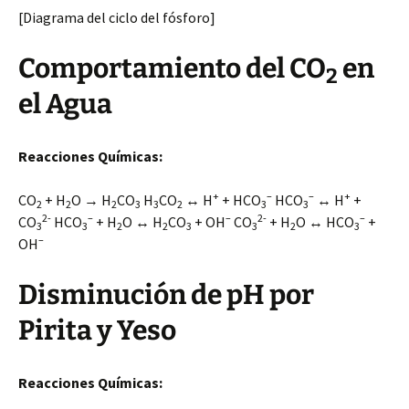
[Diagrama del ciclo del fósforo]
Comportamiento del CO
en
2
el Agua
Reacciones Químicas:
+
–
–
+
CO
+ H
O → H
CO
H
CO
↔ H
+ HCO
HCO
↔ H
+
2
2
2
3
3
2
3
3
2-
–
–
2-
–
CO
HCO
+ H
O ↔ H
CO
+ OH
CO
+ H
O ↔ HCO
+
3
3
2
2
3
3
2
3
–
OH
Disminución de pH por
Pirita y Yeso
Reacciones Químicas: