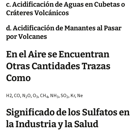
c. Acidificación de Aguas en Cubetas o
Cráteres Volcánicos
d. Acidificación de Manantes al Pasar
por Volcanes
En el Aire se Encuentran
Otras Cantidades Trazas
Como
H2, CO, N
O, O
, CH
, NH
, SO
, Kr, Ne
2
3
4
3
2
Significado de los Sulfatos en
la Industria y la Salud