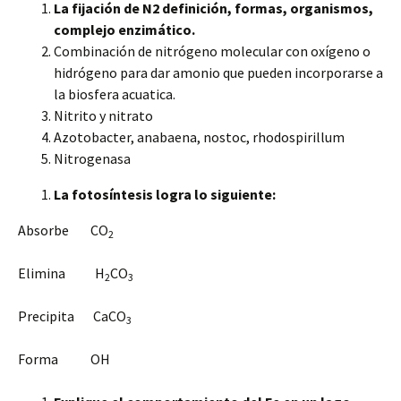
La fijación de N2 definición, formas, organismos,
complejo enzimático.
Combinación de nitrógeno molecular con oxígeno o
hidrógeno para dar amonio que pueden incorporarse a
la biosfera acuatica.
Nitrito y nitrato
Azotobacter, anabaena, nostoc, rhodospirillum
Nitrogenasa
La fotosíntesis logra lo siguiente:
Absorbe CO
2
Elimina H
CO
2
3
Precipita CaCO
3
Forma OH