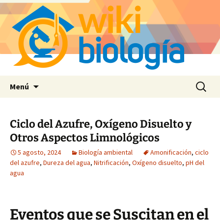
Saltar
Buscar:
Menú
al
contenido
Ciclo del Azufre, Oxígeno Disuelto y
Otros Aspectos Limnológicos
5 agosto, 2024
Biología ambiental
Amonificación
,
ciclo
del azufre
,
Dureza del agua
,
Nitrificación
,
Oxígeno disuelto
,
pH del
agua
Eventos que se Suscitan en el