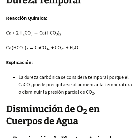
Dureza Temporal
Reacción Química:
Ca + 2 H
CO
→ Ca(HCO
)
2
3
3
2
Ca(HCO
)
→ CaCO
+ CO
+ H
O
3
2
3↓
2↑
2
Explicación:
La dureza carbónica se considera temporal porque el
CaCO
puede precipitarse al aumentar la temperatura
3
o disminuir la presión parcial de CO
.
2
Disminución de O
en
2
Cuerpos de Agua