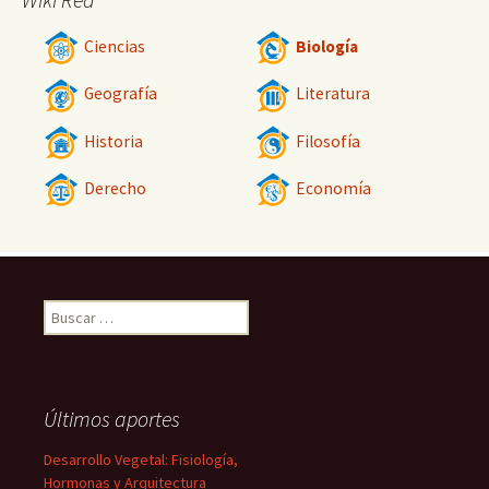
Ciencias
Biología
Geografía
Literatura
Historia
Filosofía
Derecho
Economía
Buscar:
Últimos aportes
Desarrollo Vegetal: Fisiología,
Hormonas y Arquitectura