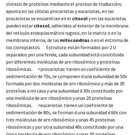
síntesis de proteínas mediante el proceso de traducción;
apunta en las células procariotas y eucariotas, en las
procariotas se encuentran en el
citosol
y en las eucariotas
pueden estar
citosol
, adheridos al exterior de la membrana
del retículo endoplasmático rugoso, en la matriz o en la
membrana interna, de las
mitocondrias
o en el estroma de
los cloroplastos. Estrutura: están formados por 2 U
separados por una fenda, cada subunidad está constituida
por diferentes moléculas de arn ribosómico y proteínas
ribosómicas. <procariotas: tienen un coeficiente de
sedimentación de 70s, se componen d una subunidad de 50s
formada por dos moléculas de arn ribosómico y más de 30
proteínas a mi casa y una subunidad d 30s constituido por
una molécula de arn ribosómico y unas 20 proteínas
ribosómicas. <eucariotas: tienen un coeficiente de
sedimentación de 80s, se forman d una subunidad d 60s con
tres moléculas de arn ribosómico y unas 45 proteínas
ribosómicas y por otra subunidad 40s constituido por una
única molécula de arn ribosómico y unas 30 proteínas