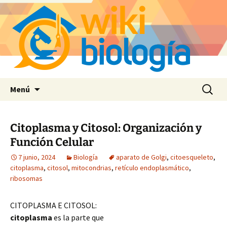
Saltar
Buscar:
Menú
al
contenido
Citoplasma y Citosol: Organización y
Función Celular
7 junio, 2024
Biología
aparato de Golgi
,
citoesqueleto
,
citoplasma
,
citosol
,
mitocondrias
,
retículo endoplasmático
,
ribosomas
CITOPLASMA E CITOSOL:
citoplasma
es la parte que