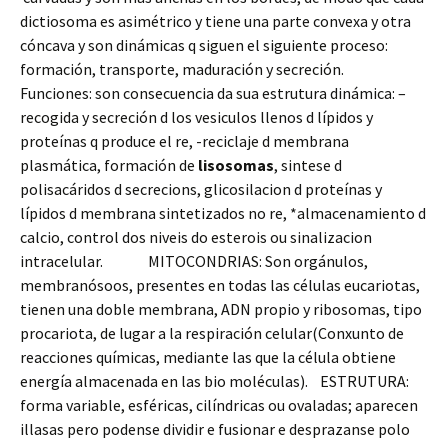
dictiosoma es asimétrico y tiene una parte convexa y otra
cóncava y son dinámicas q siguen el siguiente proceso:
formación, transporte, maduración y secreción.
Funciones: son consecuencia da sua estrutura dinámica: –
recogida y secreción d los vesiculos llenos d lípidos y
proteínas q produce el re, -reciclaje d membrana
plasmática, formación de
lisosomas
, sintese d
polisacáridos d secrecions, glicosilacion d proteínas y
lípidos d membrana sintetizados no re, *almacenamiento d
calcio, control dos niveis do esterois ou sinalizacion
intracelular. MITOCONDRIAS: Son orgánulos,
membranósoos, presentes en todas las células eucariotas,
tienen una doble membrana, ADN propio y ribosomas, tipo
procariota, de lugar a la respiración celular(Conxunto de
reacciones químicas, mediante las que la célula obtiene
energía almacenada en las bio moléculas). ESTRUTURA:
forma variable, esféricas, cilíndricas ou ovaladas; aparecen
illasas pero podense dividir e fusionar e desprazanse polo