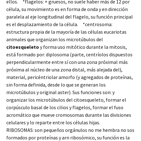
ellos. *flagelos: + gruesos, no suele haber más de 12 por
célula, su movimiento es en forma de onda y en dirección
paralela al eje longitudinal del flagelo, su función principal
es el desplazamiento de la célula. *centrosoma:
estructura propia de la mayoría de las células eucariotas
animales que organizan los microtúbulos del
citoesqueleto
y forma uso mitótico durante la mitosis,
está formado por: diplosoma (parte, centríolos dispuestos
perpendicularmente entre sí con una zona próximal más
próxima al núcleo de una zona distal, más alejada del),
material, pericéntriolar amorfo (y agregados de proteínas,
sin forma definida, desde lo que se generan los
microtúbulos y original aster). Sus funciones son: y
organizar los microtúbulos del citoesqueleto, formar el
corpúsculo basal de los cilios y flagelos, formar el fuso
acromático que mueve cromosomas durante las divisiones
celulares y lo reparte entre los células hijas.
RIBOSOMAS: son pequeños orgánulos no me hembra no sos
formados por proteínas y arn ribosómico, su función es la