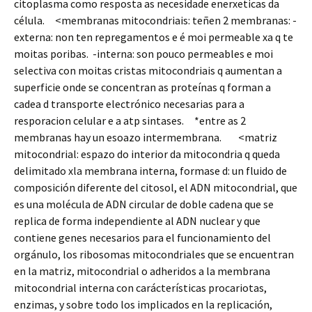
citoplasma como resposta as necesidade enerxeticas da
célula. <membranas mitocondriais: teñen 2 membranas: -
externa: non ten repregamentos e é moi permeable xa q te
moitas poribas. -interna: son pouco permeables e moi
selectiva con moitas cristas mitocondriais q aumentan a
superficie onde se concentran as proteínas q forman a
cadea d transporte electrónico necesarias para a
resporacion celular e a atp sintases. *entre as 2
membranas hay un esoazo intermembrana. <matriz
mitocondrial: espazo do interior da mitocondria q queda
delimitado xla membrana interna, formase d: un fluido de
composición diferente del citosol, el ADN mitocondrial, que
es una molécula de ADN circular de doble cadena que se
replica de forma independiente al ADN nuclear y que
contiene genes necesarios para el funcionamiento del
orgánulo, los ribosomas mitocondriales que se encuentran
en la matriz, mitocondrial o adheridos a la membrana
mitocondrial interna con carácterísticas procariotas,
enzimas, y sobre todo los implicados en la replicación,