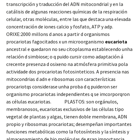
transcripción y traducción del ADN mitocondrial y en la
catálisis de algunas reacciones químicas de la respiración
celular, otras moléculas, entre las que destaca una elevada
concentración de iones calcio y fosfato, ATP y adp.
ORIXE:2000 millons d anos a partir d organismos
procariotas fagocitados x un microorganismo
eucariota
ancestral e quedaron no seu citoplasma establecendo unha
relación d simbiose; o q puido cursir como adaptación á
crecente presenza d osixeno na atmósfera primitiva pola
actividade dos procariotas fotosinteticos. A presencia nas
mitocondrias d adn e ribosomas con características
procariotqs considerase unha proba d q puideron ser
organismo procariotas independientes q se imcorporqron
as células eucariotas. PLASTOS: son orgánulos,
membranosos, eucariotas exclusivos de las células tipo
vegetal de plantas y algas, tienen doble membrana, ADN
propio y ribosomas procariotas; desempeñan importantes
funciones metabólicas como la fotosíntesis y la síntesis y
almacenamiento de bio moléculas de gran importancia.