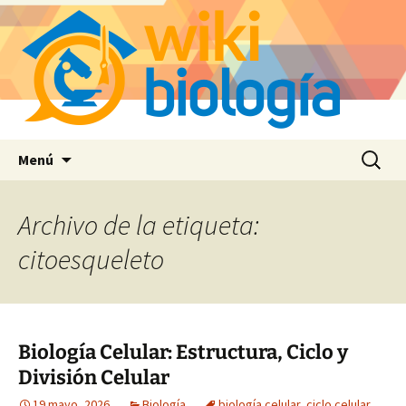
Saltar
Buscar:
Menú
al
contenido
Archivo de la etiqueta:
citoesqueleto
Biología Celular: Estructura, Ciclo y
División Celular
19 mayo, 2026
Biología
biología celular
,
ciclo celular
,