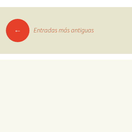
Ir
←
Entradas más antiguas
a
las
entradas