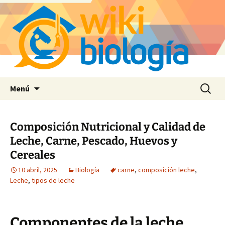
Saltar
Buscar:
Menú
al
contenido
Composición Nutricional y Calidad de
Leche, Carne, Pescado, Huevos y
Cereales
10 abril, 2025
Biología
carne
,
composición leche
,
Leche
,
tipos de leche
Componentes de la leche