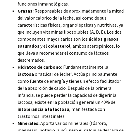
funciones inmunológicas.
Grasas:
Responsables de aproximadamente la mitad
del valor calórico de la leche, así como de sus
características físicas, organolépticas y nutritivas, ya
que incluyen vitaminas liposolubles (A, D, E). Los dos
componentes mayoritarios son los
ácidos grasos
saturados
y el
colesterol
, ambos aterogénicos, lo
que lleva a recomendar el consumo de lácteos
descremados.
Hidratos de carbono:
Fundamentalmente la
lactosa
o “azúcar de leche”. Actúa principalmente
como fuente de energía y tiene un efecto facilitador
de la absorción de calcio. Después de la primera
infancia, se puede perder la capacidad de digerir la
lactosa; existe en la población general un 40% de
intolerancia a la lactosa
, manifestada con
trastornos intestinales.
Minerales:
Aporta varios minerales (fósforo,
magnesio, potasio, zinc), pero el
calcio
se destaca de