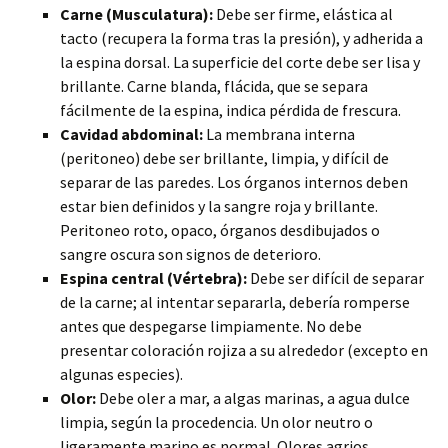
Carne (Musculatura):
Debe ser firme, elástica al
tacto (recupera la forma tras la presión), y adherida a
la espina dorsal. La superficie del corte debe ser lisa y
brillante. Carne blanda, flácida, que se separa
fácilmente de la espina, indica pérdida de frescura.
Cavidad abdominal:
La membrana interna
(peritoneo) debe ser brillante, limpia, y difícil de
separar de las paredes. Los órganos internos deben
estar bien definidos y la sangre roja y brillante.
Peritoneo roto, opaco, órganos desdibujados o
sangre oscura son signos de deterioro.
Espina central (Vértebra):
Debe ser difícil de separar
de la carne; al intentar separarla, debería romperse
antes que despegarse limpiamente. No debe
presentar coloración rojiza a su alrededor (excepto en
algunas especies).
Olor:
Debe oler a mar, a algas marinas, a agua dulce
limpia, según la procedencia. Un olor neutro o
ligeramente marino es normal. Olores agrios,