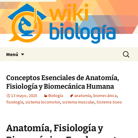
Saltar
Buscar:
Menú
al
contenido
Conceptos Esenciales de Anatomía,
Fisiología y Biomecánica Humana
13 mayo, 2025
Biología
anatomía
,
biomecánica
,
fisiología
,
sistema locomotor
,
sistema muscular
,
Sistema óseo
Anatomía, Fisiología y