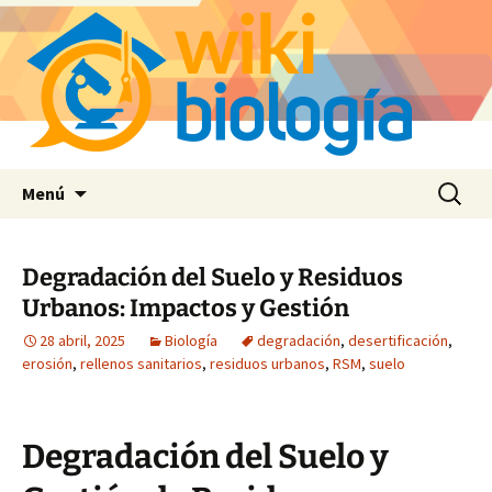
Saltar
Buscar:
Menú
al
contenido
Degradación del Suelo y Residuos
Urbanos: Impactos y Gestión
28 abril, 2025
Biología
degradación
,
desertificación
,
erosión
,
rellenos sanitarios
,
residuos urbanos
,
RSM
,
suelo
Degradación del Suelo y