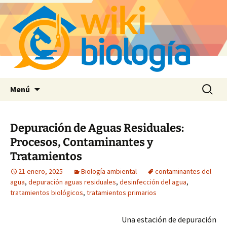
Saltar
Buscar:
Menú
al
contenido
Depuración de Aguas Residuales:
Procesos, Contaminantes y
Tratamientos
21 enero, 2025
Biología ambiental
contaminantes del
agua
,
depuración aguas residuales
,
desinfección del agua
,
tratamientos biológicos
,
tratamientos primarios
Una estación de depuración