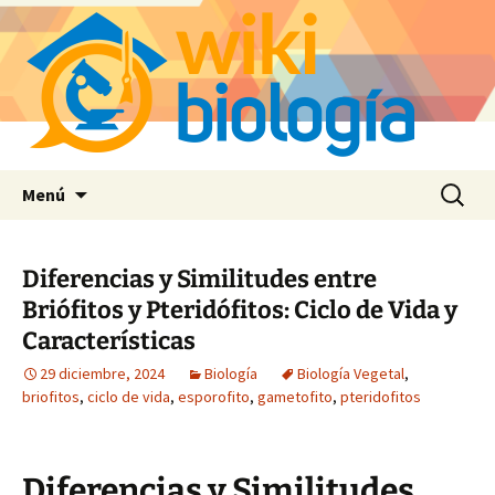
Saltar
Buscar:
Menú
al
contenido
Diferencias y Similitudes entre
Briófitos y Pteridófitos: Ciclo de Vida y
Características
29 diciembre, 2024
Biología
Biología Vegetal
,
briofitos
,
ciclo de vida
,
esporofito
,
gametofito
,
pteridofitos
Diferencias y Similitudes