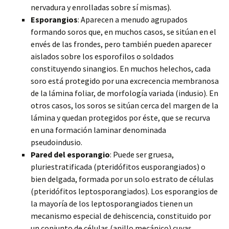
nervadura y enrolladas sobre sí mismas).
Esporangios
: Aparecen a menudo agrupados
formando soros que, en muchos casos, se sitúan en el
envés de las frondes, pero también pueden aparecer
aislados sobre los esporofilos o soldados
constituyendo sinangios. En muchos helechos, cada
soro está protegido por una excrecencia membranosa
de la lámina foliar, de morfología variada (indusio). En
otros casos, los soros se sitúan cerca del margen de la
lámina y quedan protegidos por éste, que se recurva
en una formación laminar denominada
pseudoindusio.
Pared del esporangio
: Puede ser gruesa,
pluriestratificada (pteridófitos eusporangiados) o
bien delgada, formada por un solo estrato de células
(pteridófitos leptosporangiados). Los esporangios de
la mayoría de los leptosporangiados tienen un
mecanismo especial de dehiscencia, constituido por
un conjunto de células (anillo mecánico) cuyas