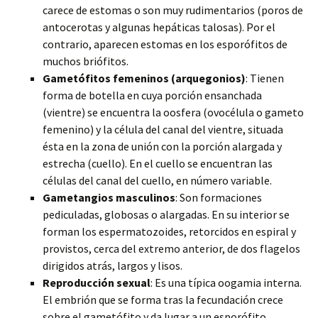
carece de estomas o son muy rudimentarios (poros de
antocerotas y algunas hepáticas talosas). Por el
contrario, aparecen estomas en los esporófitos de
muchos briófitos.
Gametófitos femeninos (arquegonios)
: Tienen
forma de botella en cuya porción ensanchada
(vientre) se encuentra la oosfera (ovocélula o gameto
femenino) y la célula del canal del vientre, situada
ésta en la zona de unión con la porción alargada y
estrecha (cuello). En el cuello se encuentran las
células del canal del cuello, en número variable.
Gametangios masculinos
: Son formaciones
pediculadas, globosas o alargadas. En su interior se
forman los espermatozoides, retorcidos en espiral y
provistos, cerca del extremo anterior, de dos flagelos
dirigidos atrás, largos y lisos.
Reproducción sexual
: Es una típica oogamia interna.
El embrión que se forma tras la fecundación crece
sobre el gametófito y da lugar a un esporófito