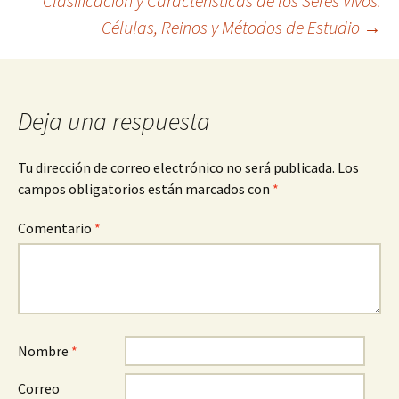
Clasificación y Características de los Seres Vivos:
de
Células, Reinos y Métodos de Estudio
→
entradas
Deja una respuesta
Tu dirección de correo electrónico no será publicada.
Los
campos obligatorios están marcados con
*
Comentario
*
Nombre
*
Correo