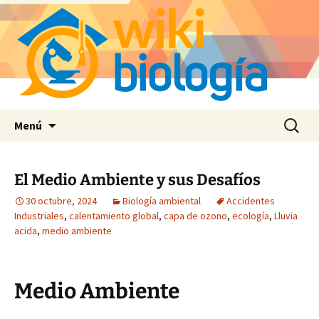
Saltar
Buscar:
Menú
al
contenido
El Medio Ambiente y sus Desafíos
30 octubre, 2024
Biología ambiental
Accidentes
Industriales
,
calentamiento global
,
capa de ozono
,
ecología
,
Lluvia
acida
,
medio ambiente
Medio Ambiente