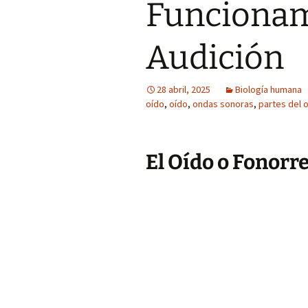
Funcionam
Audición
28 abril, 2025
Biología humana
oído
,
oído
,
ondas sonoras
,
partes del 
El Oído o Fonorr