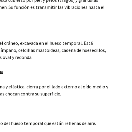
stá cubierto por piel y pelos (tragos) y glándulas
n. Su función es transmitir las vibraciones hasta el
del cráneo, excavada en el hueso temporal. Está
ímpano, celdillas mastoideas, cadena de huesecillos,
 oval y redonda.
a
na y elástica, cierra por el lado externo al oído medio y
as chocan contra su superficie.
o del hueso temporal que están rellenas de aire.