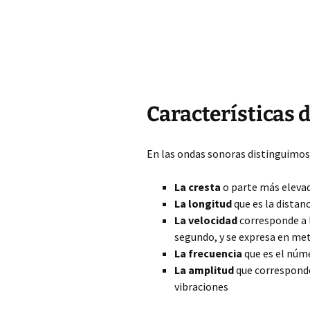
Características 
En las ondas sonoras distinguimos
La cresta
o parte más eleva
La longitud
que es la distan
La velocidad
corresponde a l
segundo, y se expresa en me
La frecuencia
que es el núme
La amplitud
que corresponde 
vibraciones