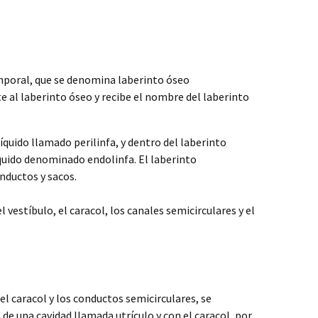
mporal, que se denomina laberinto óseo
 al laberinto óseo y recibe el nombre del laberinto
íquido llamado perilinfa, y dentro del laberinto
uido denominado endolinfa. El laberinto
ductos y sacos.
 vestíbulo, el caracol, los canales semicirculares y el
el caracol y los conductos semicirculares, se
de una cavidad llamada utrículo y con el caracol, por