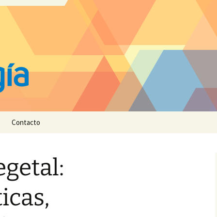
Contacto
egetal:
icas,