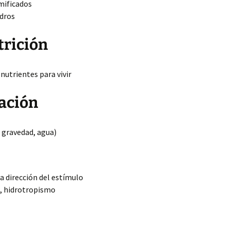
amificados
ndros
trición
nutrientes para vivir
lación
 gravedad, agua)
a dirección del estímulo
, hidrotropismo