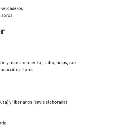
z verdaderos
 soros
or
ón y mantenimiento): tallo, hojas, raíz
oducción): flores
uta) y liberianos (savia elaborada)
aria