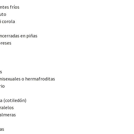
ntes fríos
uto
i corola
ncerradas en piñas
preses
s
unisexuales o hermafroditas
rio
a (cotiledón)
ralelos
palmeras
as