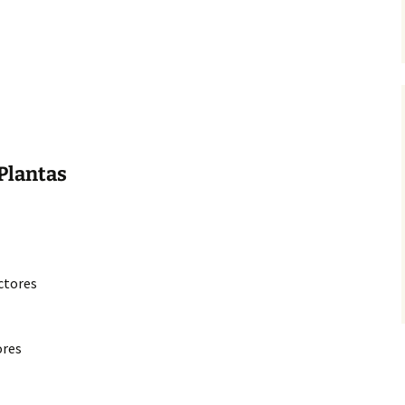
 Plantas
ctores
ores