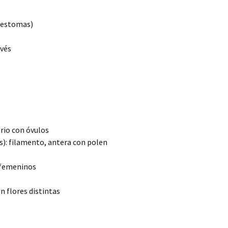
(estomas)
nvés
ario con óvulos
): filamento, antera con polen
 femeninos
n flores distintas