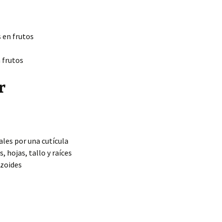
 en frutos
 frutos
r
les por una cutícula
 hojas, tallo y raíces
izoides