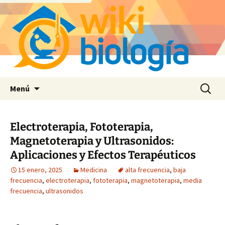
Saltar
Buscar:
Menú
al
contenido
Electroterapia, Fototerapia,
Magnetoterapia y Ultrasonidos:
Aplicaciones y Efectos Terapéuticos
15 enero, 2025
Medicina
alta frecuencia
,
baja
frecuencia
,
electroterapia
,
fototerapia
,
magnetoterapia
,
media
frecuencia
,
ultrasonidos