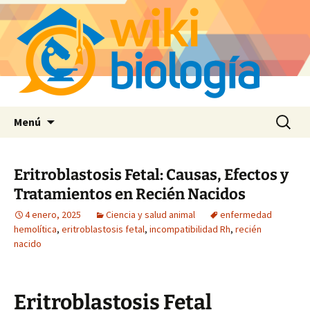
Saltar
Buscar:
Menú
al
contenido
Eritroblastosis Fetal: Causas, Efectos y
Tratamientos en Recién Nacidos
4 enero, 2025
Ciencia y salud animal
enfermedad
hemolítica
,
eritroblastosis fetal
,
incompatibilidad Rh
,
recién
nacido
Eritroblastosis Fetal