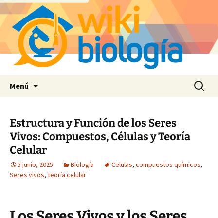
Saltar
Buscar:
Menú
al
contenido
Estructura y Función de los Seres
Vivos: Compuestos, Células y Teoría
Celular
5 junio, 2025
Biología
Celulas
,
compuestos químicos
,
Seres vivos
,
teoría celular
Los Seres Vivos y los Seres