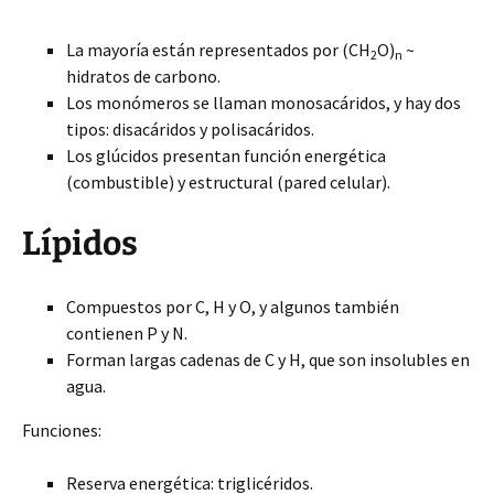
La mayoría están representados por (CH
O)
~
2
n
hidratos de carbono.
Los monómeros se llaman monosacáridos, y hay dos
tipos: disacáridos y polisacáridos.
Los glúcidos presentan función energética
(combustible) y estructural (pared celular).
Lípidos
Compuestos por C, H y O, y algunos también
contienen P y N.
Forman largas cadenas de C y H, que son insolubles en
agua.
Funciones:
Reserva energética: triglicéridos.