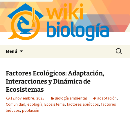
Saltar
Buscar:
Menú
al
contenido
Factores Ecológicos: Adaptación,
Interacciones y Dinámica de
Ecosistemas
12 noviembre, 2025
Biología ambiental
adaptación
,
Comunidad
,
ecología
,
Ecosistema
,
factores abióticos
,
factores
bióticos
,
población