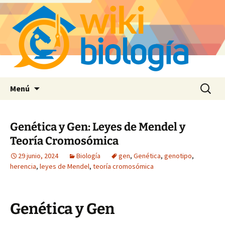
Saltar
Buscar:
Menú
al
contenido
Genética y Gen: Leyes de Mendel y
Teoría Cromosómica
29 junio, 2024
Biología
gen
,
Genética
,
genotipo
,
herencia
,
leyes de Mendel
,
teoría cromosómica
Genética y Gen