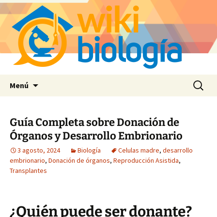
Saltar
Buscar:
Menú
al
contenido
Guía Completa sobre Donación de
Órganos y Desarrollo Embrionario
3 agosto, 2024
Biología
Celulas madre
,
desarrollo
embrionario
,
Donación de órganos
,
Reproducción Asistida
,
Transplantes
¿Quién puede ser donante?