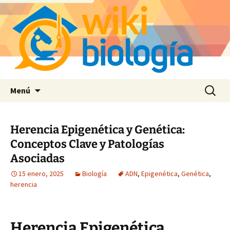
Saltar
Buscar:
Menú
al
contenido
Herencia Epigenética y Genética:
Conceptos Clave y Patologías
Asociadas
15 enero, 2025
Biología
ADN
,
Epigenética
,
Genética
,
herencia
Herencia Epigenética