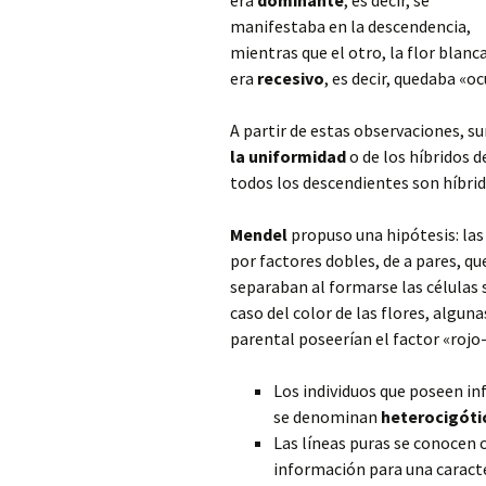
era
dominante
, es decir, se
manifestaba en la descendencia,
mientras que el otro, la flor blanca
era
recesivo
,
es decir, quedaba «oc
A partir de estas observaciones, su
la uniformidad
o de los híbridos d
todos los descendientes son híbrido
Mendel
propuso una hipótesis: las
por factores dobles, de a pares, qu
separaban al formarse las células s
caso del color de las flores, algun
parental poseerían el factor «rojo-
Los individuos que poseen in
se denominan
heterocigóti
Las líneas puras se conocen
información para una caracter