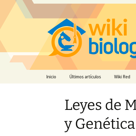
Saltar
Inicio
Últimos artículos
Wiki Red
al
contenido
Leyes de M
y Genética