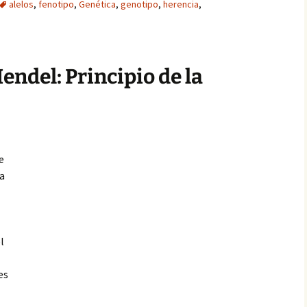
alelos
,
fenotipo
,
Genética
,
genotipo
,
herencia
,
endel: Principio de la
e
ia
l
es