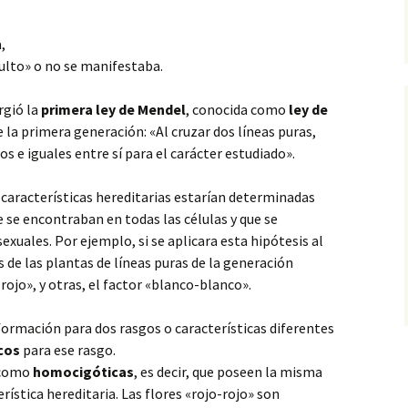
,
ulto» o no se manifestaba.
rgió la
primera ley de Mendel
, conocida como
ley de
e la primera generación: «Al cruzar dos líneas puras,
s e iguales entre sí para el carácter estudiado».
 características hereditarias estarían determinadas
e se encontraban en todas las células y que se
exuales. Por ejemplo, si se aplicara esta hipótesis al
as de las plantas de líneas puras de la generación
rojo», y otras, el factor «blanco-blanco».
formación para dos rasgos o características diferentes
cos
para ese rasgo.
 como
homocigóticas
, es decir, que poseen la misma
ística hereditaria. Las flores «rojo-rojo» son