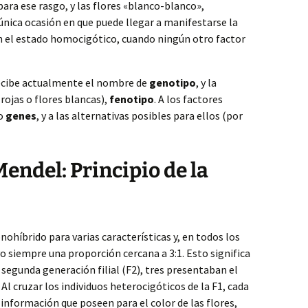
ra ese rasgo, y las flores «blanco-blanco»,
única ocasión en que puede llegar a manifestarse la
n el estado homocigótico, cuando ningún otro factor
recibe actualmente el nombre de
genotipo
, y la
rojas o flores blancas),
fenotipo
. A los factores
go
genes
, y a las alternativas posibles para ellos (por
endel: Principio de la
ohíbrido para varias características y, en todos los
vo siempre una proporción cercana a 3:1. Esto significa
a segunda generación filial (F2), tres presentaban el
Al cruzar los individuos heterocigóticos de la F1, cada
 información que poseen para el color de las flores,