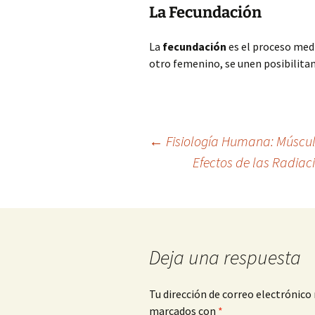
La Fecundación
La
fecundación
es el proceso med
otro femenino, se unen posibilitan
Navegación
←
Fisiología Humana: Músculo
Efectos de las Radiac
de
entradas
Deja una respuesta
Tu dirección de correo electrónico 
marcados con
*