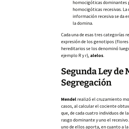
homocigóticas dominantes pa
homocigóticas recesivas. La 
información recesiva se da e
la domina.
Cada una de esas tres categorías 
expresión de los genotipos (flores 
hereditarios se los denominó lue
ejemplo R y r),
alelos
.
Segunda Ley de M
Segregación
Mendel
realizó el cruzamiento mon
casos, al calcular el cociente obtu
que, de cada cuatro individuos de l
rasgo dominante y uno el recesivo. 
uno de ellos aporta, en cuanto a la