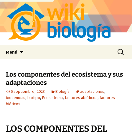
Saltar
Buscar:
Menú
al
contenido
Los componentes del ecosistema y sus
adaptaciones
6 septiembre, 2023
Biología
adaptaciones
,
biocenosis
,
biotipo
,
Ecosistema
,
factores abióticos
,
factores
bióticos
LOS COMPONENTES DEL