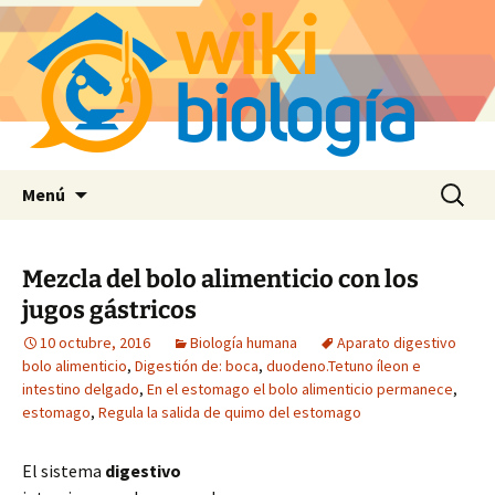
Saltar
Buscar:
Menú
al
contenido
Mezcla del bolo alimenticio con los
jugos gástricos
10 octubre, 2016
Biología humana
Aparato digestivo
bolo alimenticio
,
Digestión de: boca
,
duodeno.Tetuno íleon e
intestino delgado
,
En el estomago el bolo alimenticio permanece
,
estomago
,
Regula la salida de quimo del estomago
El sistema
digestivo