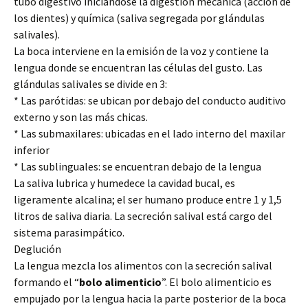
tubo digestivo iniciándose la digestión mecánica (acción de
los dientes) y química (saliva segregada por glándulas
salivales).
La boca interviene en la emisión de la voz y contiene la
lengua donde se encuentran las células del gusto. Las
glándulas salivales se divide en 3:
* Las parótidas: se ubican por debajo del conducto auditivo
externo y son las más chicas.
* Las submaxilares: ubicadas en el lado interno del maxilar
inferior
* Las sublinguales: se encuentran debajo de la lengua
La saliva lubrica y humedece la cavidad bucal, es
ligeramente alcalina; el ser humano produce entre 1 y 1,5
litros de saliva diaria. La secreción salival está cargo del
sistema parasimpático.
Deglución
La lengua mezcla los alimentos con la secreción salival
formando el “
bolo
alimenticio
”. El bolo alimenticio es
empujado por la lengua hacia la parte posterior de la boca