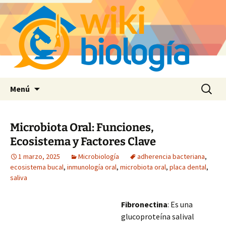
Saltar
Buscar:
Menú
al
contenido
Microbiota Oral: Funciones,
Ecosistema y Factores Clave
1 marzo, 2025
Microbiología
adherencia bacteriana
,
ecosistema bucal
,
inmunología oral
,
microbiota oral
,
placa dental
,
saliva
Fibronectina
: Es una
glucoproteína salival