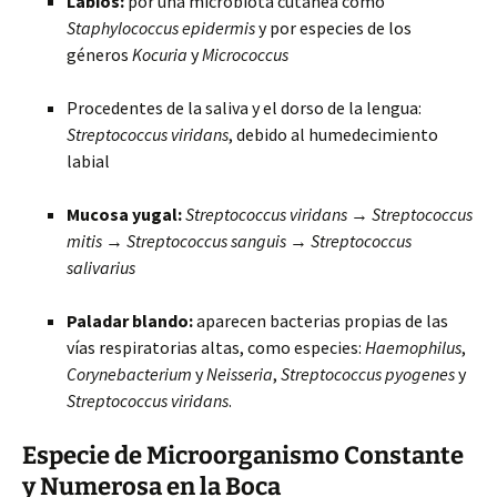
Labios:
por una microbiota cutánea como
Staphylococcus epidermis
y por especies de los
géneros
Kocuria
y
Micrococcus
Procedentes de la saliva y el dorso de la lengua:
Streptococcus viridans
, debido al humedecimiento
labial
Mucosa yugal:
Streptococcus viridans
→
Streptococcus
mitis
→
Streptococcus sanguis
→
Streptococcus
salivarius
Paladar blando:
aparecen bacterias propias de las
vías respiratorias altas, como especies:
Haemophilus
,
Corynebacterium
y
Neisseria
,
Streptococcus pyogenes
y
Streptococcus viridans
.
Especie de Microorganismo Constante
y Numerosa en la Boca