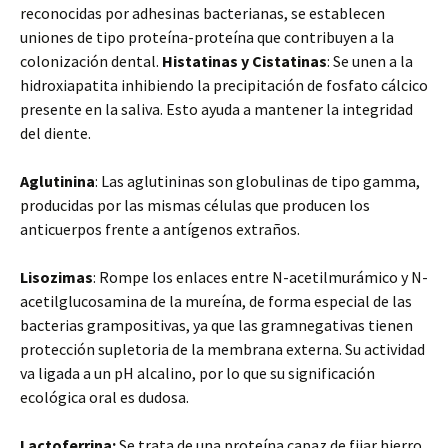
reconocidas por adhesinas bacterianas, se establecen
uniones de tipo proteína-proteína que contribuyen a la
colonización dental.
Histatinas y Cistatinas
: Se unen a la
hidroxiapatita inhibiendo la precipitación de fosfato cálcico
presente en la saliva. Esto ayuda a mantener la integridad
del diente.
Aglutinina
: Las aglutininas son globulinas de tipo gamma,
producidas por las mismas células que producen los
anticuerpos frente a antígenos extraños.
Lisozimas
: Rompe los enlaces entre N-acetilmurámico y N-
acetilglucosamina de la mureína, de forma especial de las
bacterias grampositivas, ya que las gramnegativas tienen
protección supletoria de la membrana externa. Su actividad
va ligada a un pH alcalino, por lo que su significación
ecológica oral es dudosa.
Lactoferrina:
Se trata de una proteína capaz de fijar hierro