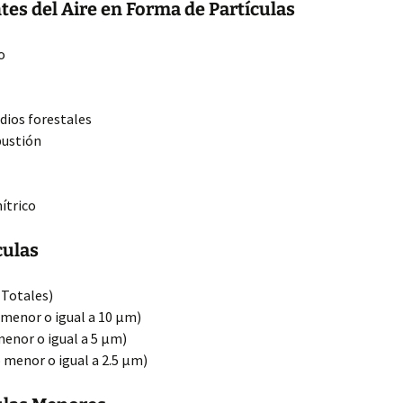
es del Aire en Forma de Partículas
o
ndios forestales
bustión
nítrico
culas
 Totales)
menor o igual a 10 μm)
enor o igual a 5 μm)
 menor o igual a 2.5 μm)