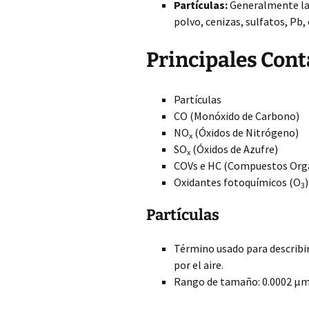
Partículas:
Generalmente las
polvo, cenizas, sulfatos, Pb, 
Principales Con
Partículas
CO (Monóxido de Carbono)
NO
(Óxidos de Nitrógeno)
x
SO
(Óxidos de Azufre)
x
COVs e HC (Compuestos Orgán
Oxidantes fotoquímicos (O
)
3
Partículas
Término usado para describir 
por el aire.
Rango de tamaño: 0.0002 μm