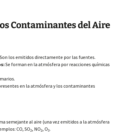
 los Contaminantes del Aire
Son los emitidos directamente por las fuentes.
s:
Se forman en la atmósfera por reacciones químicas
marios.
presentes en la atmósfera y los contaminantes
a semejante al aire (una vez emitidos a la atmósfera
jemplos: CO, SO
, NO
, O
.
2
2
3