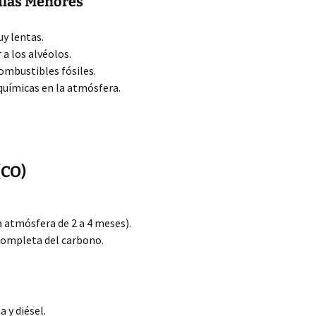
ulas Menores
y lentas.
 a los alvéolos.
ombustibles fósiles.
químicas en la atmósfera.
(CO)
a atmósfera de 2 a 4 meses).
completa del carbono.
 y diésel.