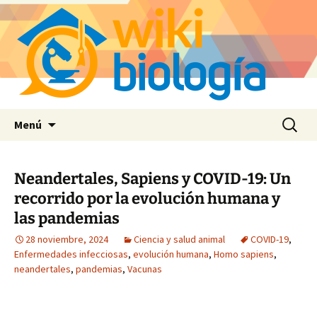
Saltar
Buscar:
Menú
al
contenido
Neandertales, Sapiens y COVID-19: Un
recorrido por la evolución humana y
las pandemias
28 noviembre, 2024
Ciencia y salud animal
COVID-19
,
Enfermedades infecciosas
,
evolución humana
,
Homo sapiens
,
neandertales
,
pandemias
,
Vacunas