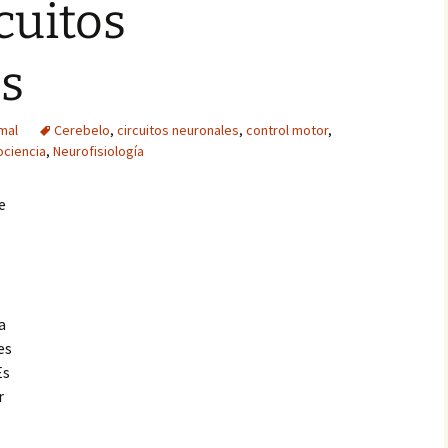
cuitos
s
imal
Cerebelo
,
circuitos neuronales
,
control motor
,
ociencia
,
Neurofisiología
e
a
es
Es
r