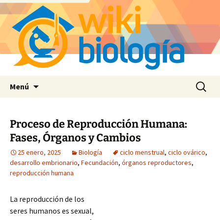
Saltar
Buscar:
Menú
al
contenido
Proceso de Reproducción Humana:
Fases, Órganos y Cambios
25 enero, 2025
Biología
ciclo menstrual
,
ciclo ovárico
,
desarrollo embrionario
,
Fecundación
,
órganos reproductores
,
reproducción humana
La reproducción de los
seres humanos es sexual,