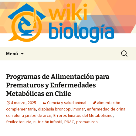
Saltar
Buscar:
Menú
al
contenido
Programas de Alimentación para
Prematuros y Enfermedades
Metabólicas en Chile
4 marzo, 2025
Ciencia y salud animal
alimentación
complementaria
,
displasia broncopulmonar
,
enfermedad de orina
con olor a jarabe de arce
,
Errores Innatos del Metabolismo
,
fenilcetonuria
,
nutrición infantil
,
PNAC
,
prematuros