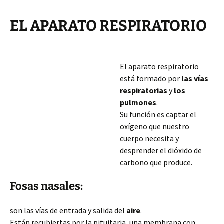
EL APARATO RESPIRATORIO
El aparato respiratorio
está formado por
las vías
respiratorias
y
los
pulmones
.
Su función es captar el
oxígeno que nuestro
cuerpo necesita y
desprender el dióxido de
carbono que produce.
Fosas nasales:
son las vías de entrada y salida del
aire
.
Están recubiertas por la pituitaria, una membrana con