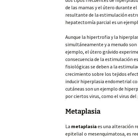
dos tipos frecuentes de hiperplas
de las mamas y el útero durante el
resultante de la estimulación est
hepatectomía parcial es un ejemp
Aunque la hipertrofia y la hiperpla
simultáneamente y a menudo son
ejemplo, el útero grávido experim
consecuencia de la estimulación es
fisiológicas se deben a la estimul
crecimiento sobre los tejidos efec
inducir hiperplasia endometrial co
cutáneas son un ejemplo de hiperp
por ciertos virus, como el virus d
Metaplasia
La
metaplasia
es una alteración re
epitelial o mesenquimatosa, es re