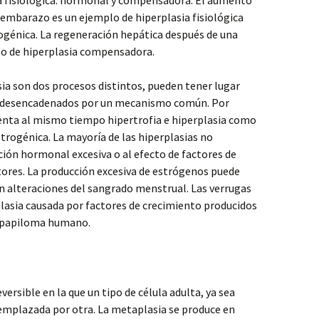
ia fisiológica: hormonal y compensadora. El aumento
 embarazo es un ejemplo de hiperplasia fisiológica
rogénica. La regeneración hepática después de una
lo de hiperplasia compensadora.
sia son dos procesos distintos, pueden tener lugar
 desencadenados por un mecanismo común. Por
enta al mismo tiempo hipertrofia e hiperplasia como
trogénica. La mayoría de las hiperplasias no
ación hormonal excesiva o al efecto de factores de
tores. La producción excesiva de estrógenos puede
n alteraciones del sangrado menstrual. Las verrugas
lasia causada por factores de crecimiento producidos
el papiloma humano.
versible en la que un tipo de célula adulta, ya sea
emplazada por otra. La metaplasia se produce en