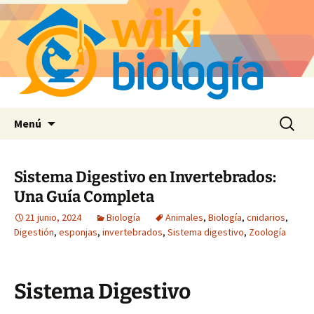
Saltar
Buscar:
Menú
al
contenido
Sistema Digestivo en Invertebrados:
Una Guía Completa
21 junio, 2024
Biología
Animales
,
Biología
,
cnidarios
,
Digestión
,
esponjas
,
invertebrados
,
Sistema digestivo
,
Zoología
Sistema Digestivo