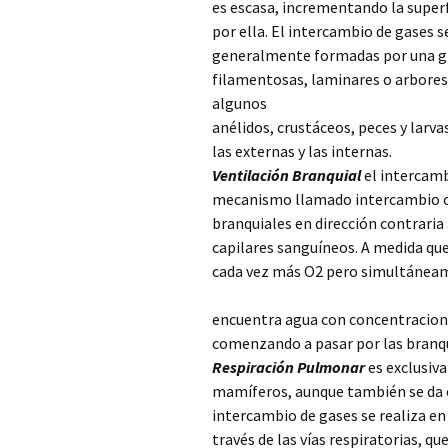
es escasa, incrementando la superfi
por ella. El intercambio de gases s
generalmente formadas por una gra
filamentosas, laminares o arbores
algunos
anélidos, crustáceos, peces y larva
las externas y las internas.
Ventilación Branquial
el intercamb
mecanismo llamado intercambio con
branquiales en dirección contraria 
capilares sanguíneos. A medida que
cada vez más O2 pero simultánea
encuentra agua con concentracione
comenzando a pasar por las branqu
Respiración Pulmonar
es exclusiva
mamíferos, aunque también se da e
intercambio de gases se realiza en
través de las vías respiratorias, q