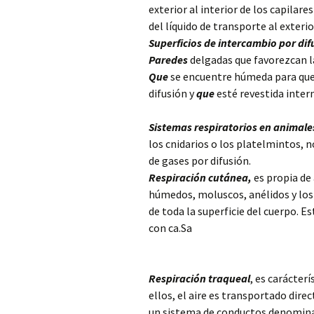
exterior al interior de los capilare
del líquido de transporte al exteri
Superficios de intercambio por dif
Paredes
delgadas que favorezcan la
Que
se encuentre húmeda para que 
difusión y
que
esté revestida inte
Sistemas respiratorios en animal
los cnidarios o los platelmintos, 
de gases por difusión.
Respiración cutánea,
es propia de
húmedos, moluscos, anélidos y los 
de toda la superficie del cuerpo. E
con ca.Sa
Respiración traqueal
, es carácter
ellos, el aire es transportado dire
un sistema de conductos denomina