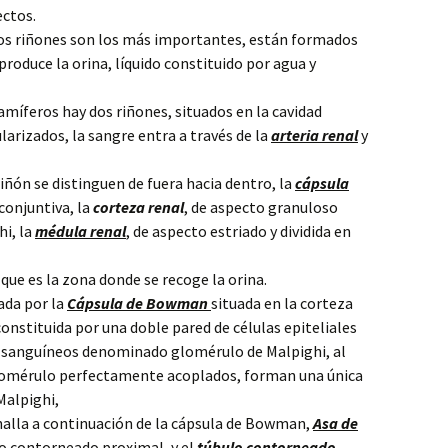
ectos.
os riñones son los más importantes, están formados
oduce la orina, líquido constituido por agua y
amíferos hay dos riñones, situados en la cavidad
arizados, la sangre entra a través de la
arteria renal
y
iñón se distinguen de fuera hacia dentro, la
cápsula
conjuntiva, la
corteza renal
, de aspecto granuloso
hi, la
médula renal
, de aspecto estriado y dividida en
que es la zona donde se recoge la orina.
da por la
Cápsula de Bowman
situada en la corteza
onstituida por una doble pared de células epiteliales
s sanguíneos denominado glomérulo de Malpighi, al
glomérulo perfectamente acoplados, forman una única
Malpighi,
 halla a continuación de la cápsula de Bowman,
Asa de
lo contorneado proximal, y el
túbulo contorneado