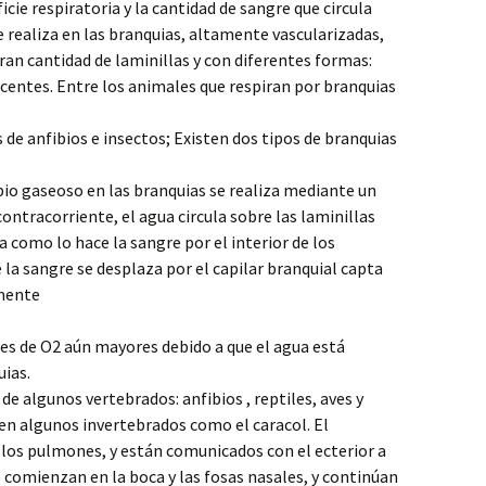
cie respiratoria y la cantidad de sangre que circula
e realiza en las branquias, altamente vascularizadas,
n cantidad de laminillas y con diferentes formas:
centes. Entre los animales que respiran por branquias
s de anfibios e insectos; Existen dos tipos de branquias
io gaseoso en las branquias se realiza mediante un
tracorriente, el agua circula sobre las laminillas
a como lo hace la sangre por el interior de los
 la sangre se desplaza por el capilar branquial capta
mente
s de O2 aún mayores debido a que el agua está
ias.
 de algunos vertebrados: anfibios , reptiles, aves y
n algunos invertebrados como el caracol. El
 los pulmones, y están comunicados con el ecterior a
ue comienzan en la boca y las fosas nasales, y continúan