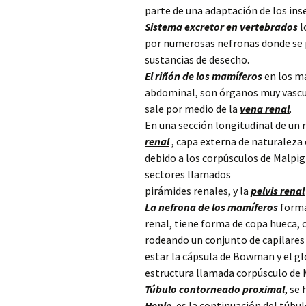
parte de una adaptación de los ins
Sistema excretor en vertebrados
l
por numerosas nefronas donde se pr
sustancias de desecho.
El riñón de los mamíferos
en los m
abdominal, son órganos muy vascul
sale por medio de la
vena renal
.
En una sección longitudinal de un r
renal
, capa externa de naturaleza 
debido a los corpúsculos de Malpig
sectores llamados
pirámides renales, y la
pelvis renal
La nefrona de los mamíferos
forma
renal, tiene forma de copa hueca, c
rodeando un conjunto de capilare
estar la cápsula de Bowman y el 
estructura llamada corpúsculo de 
Túbulo contorneado proximal
, se
Henle
, es la continuación del túbu