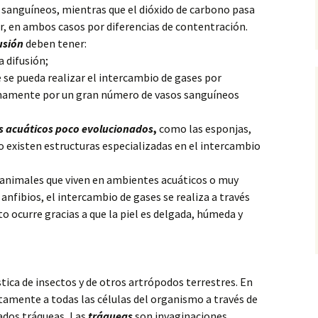
s
sanguíneos, mientras que el dióxido de carbono pasa
or, en ambos casos por diferencias de contentración.
usión
deben tener:
 difusión;
se pueda realizar el intercambio de gases por
rnamente por un gran número de vasos sanguíneos
es acuáticos poco evolucionados
,
como las esponjas,
no existen estructuras especializadas en el intercambio
 animales que viven en ambientes acuáticos o muy
anfibios, el intercambio de gases se realiza a través
sto ocurre gracias a que la piel es delgada, húmeda y
ística de insectos y de otros artrópodos terrestres. En
ctamente a todas las células del organismo a través de
dos tráqueas, Las
tráqueas
son invaginaciones