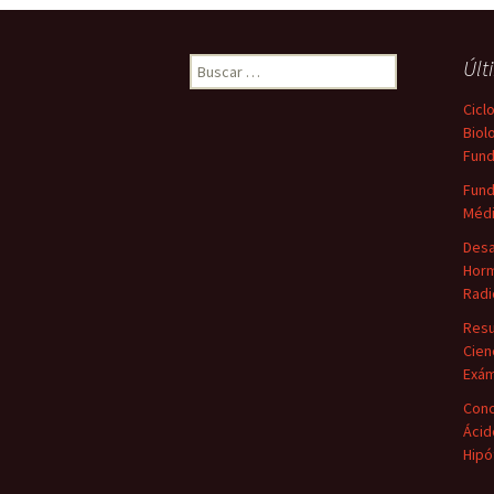
Buscar:
Últ
Cicl
Biol
Fun
Fund
Médi
Desa
Horm
Radi
Resu
Cien
Exá
Conc
Ácid
Hipó