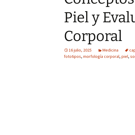
Piel y Eval
Corporal
16 julio, 2025
Medicina
cap
fototipos
,
morfología corporal
,
piel
,
so