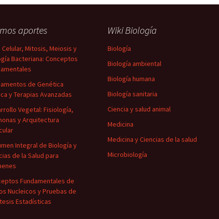
imos aportes
Wiki Biología
o Celular, Mitosis, Meiosis y
Biología
ogía Bacteriana: Conceptos
Biología ambiental
damentales
Biología humana
amentos de Genética
Biología sanitaria
ca y Terapias Avanzadas
Ciencia y salud animal
rrollo Vegetal: Fisiología,
onas y Arquitectura
Medicina
cular
Medicina y Ciencias de la salud
men Integral de Biología y
Microbiología
cias de la Salud para
menes
eptos Fundamentales de
os Nucleicos y Pruebas de
tesis Estadísticas