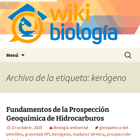
Saltar
Buscar:
Menú
al
contenido
Archivo de la etiqueta: kerógeno
Fundamentos de la Prospección
Geoquímica de Hidrocarburos
23 octubre, 2025
Biología ambiental
geoquímica del
petróleo
,
gravedad API
,
kerógeno
,
madurez térmica
,
prospección