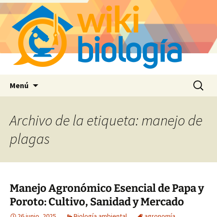
Saltar
Buscar:
Menú
al
contenido
Archivo de la etiqueta: manejo de
plagas
Manejo Agronómico Esencial de Papa y
Poroto: Cultivo, Sanidad y Mercado
26 junio, 2025
Biología ambiental
agronomía
,