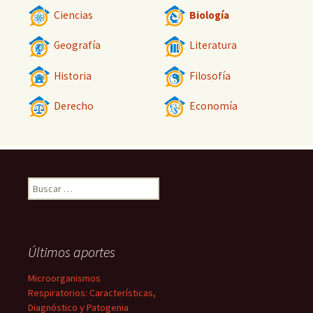
Ciencias
Biología
Geografía
Literatura
Historia
Filosofía
Derecho
Economía
Buscar:
Últimos aportes
Microorganismos
Respiratorios: Características,
Diagnóstico y Patogenia