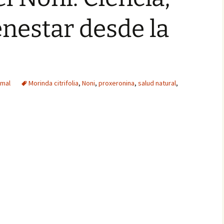
enestar desde la
imal
Morinda citrifolia
,
Noni
,
proxeronina
,
salud natural
,