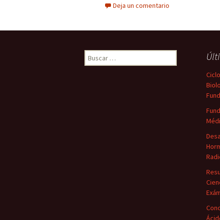
Deja un comentario
Buscar:
Últ
Cicl
Biol
Fun
Fund
Médi
Desa
Horm
Radi
Resu
Cien
Exá
Conc
Ácid