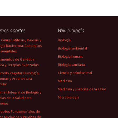
imos aportes
Wiki Biología
o Celular, Mitosis, Meiosis y
Biología
ogía Bacteriana: Conceptos
Biología ambiental
damentales
Biología humana
amentos de Genética
Biología sanitaria
ca y Terapias Avanzadas
Ciencia y salud animal
rrollo Vegetal: Fisiología,
onas y Arquitectura
Medicina
cular
Medicina y Ciencias de la salud
men Integral de Biología y
Microbiología
cias de la Salud para
menes
eptos Fundamentales de
os Nucleicos y Pruebas de