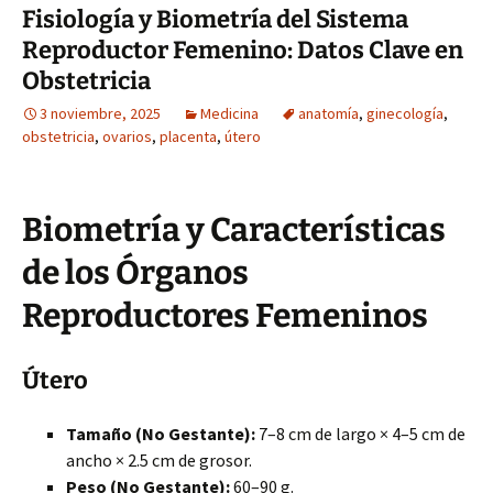
Fisiología y Biometría del Sistema
Reproductor Femenino: Datos Clave en
Obstetricia
3 noviembre, 2025
Medicina
anatomía
,
ginecología
,
obstetricia
,
ovarios
,
placenta
,
útero
Biometría y Características
de los Órganos
Reproductores Femeninos
Útero
Tamaño (No Gestante):
7–8 cm de largo × 4–5 cm de
ancho × 2.5 cm de grosor.
Peso (No Gestante):
60–90 g.