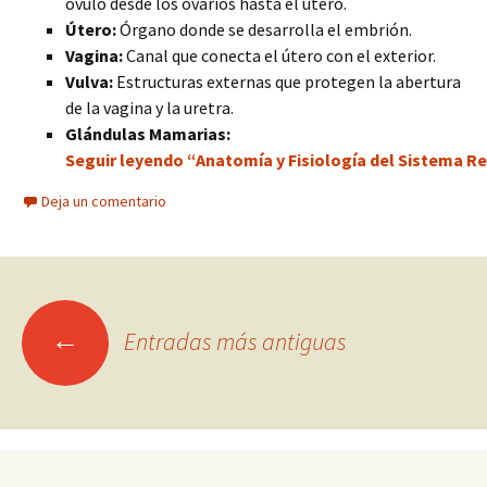
óvulo desde los ovarios hasta el útero.
Útero:
Órgano donde se desarrolla el embrión.
Vagina:
Canal que conecta el útero con el exterior.
Vulva:
Estructuras externas que protegen la abertura
de la vagina y la uretra.
Glándulas Mamarias:
Seguir leyendo “Anatomía y Fisiología del Sistema R
Deja un comentario
Ir
←
Entradas más antiguas
a
las