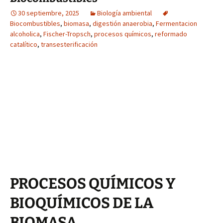
30 septiembre, 2025
Biología ambiental
Biocombustibles
,
biomasa
,
digestión anaerobia
,
Fermentacion
alcoholica
,
Fischer-Tropsch
,
procesos químicos
,
reformado
catalítico
,
transesterificación
PROCESOS QUÍMICOS Y
BIOQUÍMICOS DE LA
BIOMASA