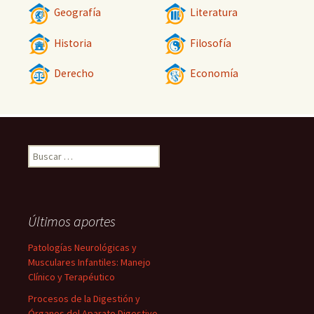
Geografía
Literatura
Historia
Filosofía
Derecho
Economía
Buscar:
Últimos aportes
Patologías Neurológicas y
Musculares Infantiles: Manejo
Clínico y Terapéutico
Procesos de la Digestión y
Órganos del Aparato Digestivo