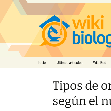
Saltar
Inicio
Últimos artículos
Wiki Red
al
contenido
Tipos de 
según el 