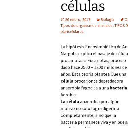
células
26 enero, 2017
Biología
O
Tipos de organismos animales
,
TIPOS 
pluricelulares
La hipótesis Endosimbiótica de An
Margulis explica el pasaje de célul
procariotas a Eucariotas, proceso
dado hace 2500 – 1200 millones de
años. Esta teoría plantea Que una
célula
procarionte depredadora
anaerobia fagocita a una
bacteria
Aerobia.
La célula
anaerobia por algún
motivo no solo logra digerirla
Completamente, sino que la
bacteria permanece viva y en buen