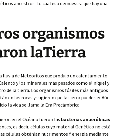
téticos ancestros. Lo cual eso demuestra que hay una
ros organismos
ron laTierra
 lluvia de Meteoritos que produjo un calentamiento
e Calentó y los minerales más pesados como el níquel y
tro de la tierra. Los organismos fósiles más antiguos
án en las rocas y sugieren que la tierra puede ser Aún
icio la vida se llama la Era Precámbrica.
ieron en el Océano fueron las
bacterias anaeróbicas
ntes, es decir, células cuyo material Genético no está
tas células obténían nutrimentos Y energía mediante