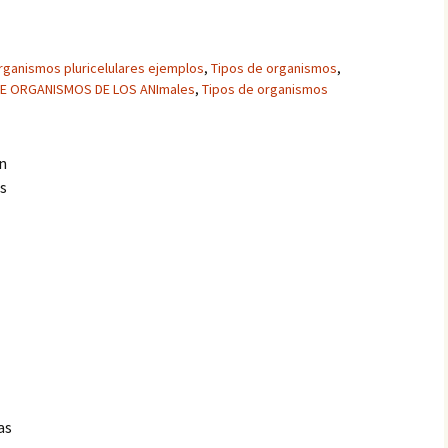
rganismos pluricelulares ejemplos
,
Tipos de organismos
,
DE ORGANISMOS DE LOS ANImales
,
Tipos de organismos
n
as
as