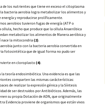
a de los nutrientes que tiene en exceso el citoplasma
la bacteria aerobia logra metabolizar los alimentos y
 energía y reproducirse prolíficamente.
os aerobios tuvieron fugas de energía (ATP o
a célula, hecho que produce que la célula Anaeróbica
puedan metabolizar los alimentos de Manera aeróbica y
í nace la mitocondria
(2)
.
naerobia junto con la bacteria aerobia convertida en
ia fotosintética que de igual forma no pudo ser
onvierte en cloroplasto
(4)
.
 la teoría endosimbiótica. Una evidencia es que las
ariontes comparten las mismas carácterísticas:
ces de realizar la expresión génica y la Síntesis
dad de ser destruidos por Antibióticos. Además, las
enen su propia Dotación de ADN, que originalmente
Otra Evidencia proviene de organismos que están vivos