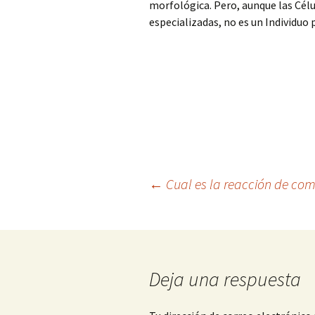
morfológica. Pero, aunque las Cél
especializadas, no es un Individuo 
Navegación
←
Cual es la reacción de comb
de
entradas
Deja una respuesta