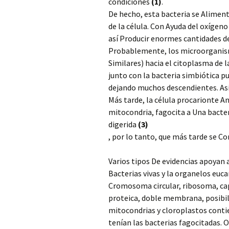
condiciones
(1)
.
De hecho, esta bacteria se Aliment
de la célula.
Con Ayuda del oxígeno 
así Producir enormes cantidades de
Probablemente, los microorganism
Similares) hacia el citoplasma de l
junto con la bacteria simbiótica 
dejando muchos descendientes. As
Más tarde, la célula procarionte A
mitocondria, fagocita a Una bacter
digerida
(3)
, por lo tanto, que más tarde se C
Varios tipos De evidencias apoyan a
Bacterias vivas y la organelos euc
Cromosoma circular, ribosoma, capa
proteica, doble membrana, posibili
mitocondrias y cloroplastos conti
tenían las bacterias fagocitadas. 