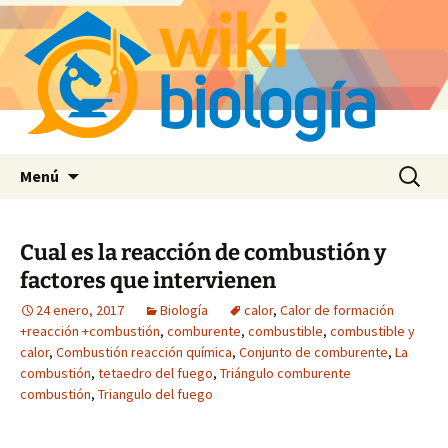
Saltar
Buscar:
Menú
al
contenido
Cual es la reacción de combustión y
factores que intervienen
24 enero, 2017
Biología
calor
,
Calor de formación
+reacción +combustión
,
comburente
,
combustible
,
combustible y
calor
,
Combustión reacción química
,
Conjunto de comburente
,
La
combustión
,
tetaedro del fuego
,
Triángulo comburente
combustión
,
Triangulo del fuego