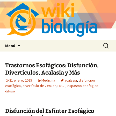
Saltar
Buscar:
Menú
al
contenido
Trastornos Esofágicos: Disfunción,
Divertículos, Acalasia y Más
21 enero, 2025
Medicina
acalasia
,
disfunción
esofágica
,
divertículo de Zenker
,
ERGE
,
espasmo esofágico
difuso
Disfunción del Esfínter Esofágico