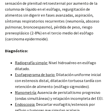
sensación de plenitud retroesternal por aumento de la
columna de líquido en el esófago, regurgitación de
alimentos sin digerir en fases avanzadas, aspiración,
síntomas respiratorios recurrentes (neumonía, absceso
pulmonar, broncoespasmo), pérdida de peso, riesgo
preneoplásico (2-8%) en el tercio medio del esófago
(carcinoma epidermoide).
Diagnóstico:
Radiografía simple:
Nivel hidroaéreo en esófago
dilatado.
Esofagograma de bario:
Dilatación uniforme inicial
con estenosis distal, dilatación tortuosa tardía con
retención de alimento (esófago sigmoideo).
Manometría:
Ausencia de peristaltismo progresivo
(ondas simultáneas) y relajación incompleta del EEI.
Endoscopia:
Descartar esofagitis/estenosis por
reflujo y tumores que simulan acalasia