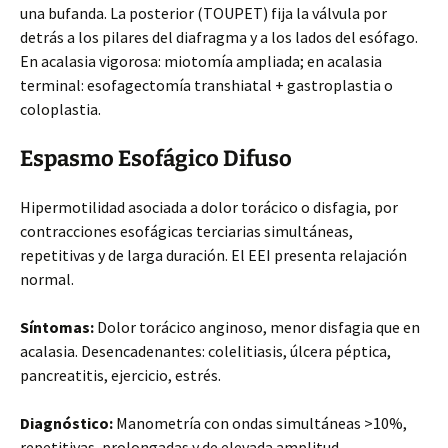
una bufanda. La posterior (TOUPET) fija la válvula por
detrás a los pilares del diafragma y a los lados del esófago.
En acalasia vigorosa: miotomía ampliada; en acalasia
terminal: esofagectomía transhiatal + gastroplastia o
coloplastia.
Espasmo Esofágico Difuso
Hipermotilidad asociada a dolor torácico o disfagia, por
contracciones esofágicas terciarias simultáneas,
repetitivas y de larga duración. El EEI presenta relajación
normal.
Síntomas:
Dolor torácico anginoso, menor disfagia que en
acalasia. Desencadenantes: colelitiasis, úlcera péptica,
pancreatitis, ejercicio, estrés.
Diagnóstico:
Manometría con ondas simultáneas >10%,
repetitivas, prolongadas y de elevada amplitud.