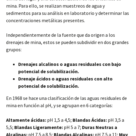
mina. Para ello, se realizan muestreos de agua y
sedimentos para su análisis en laboratorio y determinar las
concentraciones metálicas presentes.
Independientemente de la fuente que da origen a los
drenajes de mina, estos se pueden subdividir en dos grandes
grupos:
Drenajes alcalinos o aguas residuales con bajo
potencial de solubilización.
Drenaje ácidos o aguas residuales con alto
potencial de solubilización.
En 1968 se hace una clasificación de las aguas residuales de
mina en función al pH, y se agrupan en 6 categorías:
Altamente ácidas:
pH 1,5 a 4,5;
Blandas Ácidas:
pH 3,5 a
5,5;
Blandas Ligeramente:
pH 5 a 7;
Duras Neutras a
Alcalinas:
pH 7,5 a 8,5;
Blandas Alcalinas:
pH 7,5 a 11;
Muy