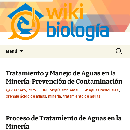
Saltar
Buscar:
Menú
al
contenido
Tratamiento y Manejo de Aguas en la
Minería: Prevención de Contaminación
29 enero, 2025
Biología ambiental
Aguas residuales
,
drenaje ácido de minas
,
minería
,
tratamiento de aguas
Proceso de Tratamiento de Aguas en la
Minería